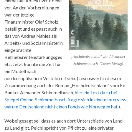
einmal auf kollektiver Ebene
vor. An den Vorbereitungen
war der jetzige
Finanzminister Olaf Scholz
beteiligt und es passt auch in
das von Andrea Nahles als
Arbeits- und Sozialministerin
eingebrachte
Betriebsrentenstärkungsges
„Hochdeutschland“ von Alexander
etz. Jetzt könnte die Zeit für
Schimmelbusch. (Cover: Verlag)
ein Modell nach
nordeuropäischem Vorbild reif sein. (Lesenswert in diesem
Zusammenhang auch der Roman „Hochdeutschland“ vom Ex-
Banker Alexander Schimmelbusch,
hier ein Text dazu bei
Spiegel Online. Schimmelbusch fragte sich in einem Interview,
warum Deutschland nicht einen Fonds wie Norwegen hat.
).
Wobei gesagt sei, dass es auch dort Unterschiede von Land
zu Land gibt. Peichl spricht von Pflicht zu eine privater,