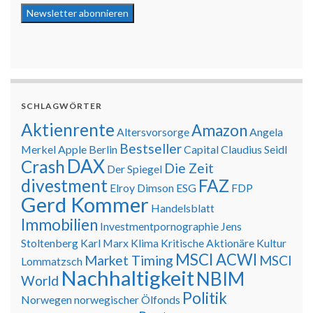
SCHLAGWÖRTER
Aktienrente
Amazon
Altersvorsorge
Angela
Bestseller
Merkel
Apple
Berlin
Capital
Claudius Seidl
DAX
Crash
Die Zeit
Der Spiegel
divestment
FAZ
Elroy Dimson
ESG
FDP
Gerd Kommer
Handelsblatt
Immobilien
Investmentpornographie
Jens
Stoltenberg
Karl Marx
Klima
Kritische Aktionäre
Kultur
MSCI ACWI
Market Timing
MSCI
Lommatzsch
Nachhaltigkeit
NBIM
World
Politik
Norwegen
norwegischer Ölfonds