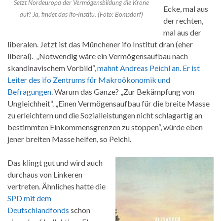
Setzt Nordeuropa der Vermögensbildung die Krone
Ecke, mal aus
auf? Ja, findet das ifo-Institu. (Foto: Bomsdorf)
der rechten,
mal aus der
liberalen. Jetzt ist das Münchener ifo Institut dran (eher
liberal). „Notwendig wäre ein Vermögensaufbau nach
skandinavischem Vorbild“,
mahnt Andreas Peichl an. Er ist
Leiter des ifo Zentrums für Makroökonomik und
Befragungen
. Warum das Ganze? „Zur Bekämpfung von
Ungleichheit“. „Einen Vermögensaufbau für die breite Masse
zu erleichtern und die Sozialleistungen nicht schlagartig an
bestimmten Einkommensgrenzen zu stoppen“, würde eben
jener breiten Masse helfen, so Peichl.
Das klingt gut und wird auch
durchaus von Linkeren
vertreten. Ähnliches hatte die
SPD mit dem
Deutschlandfonds
schon