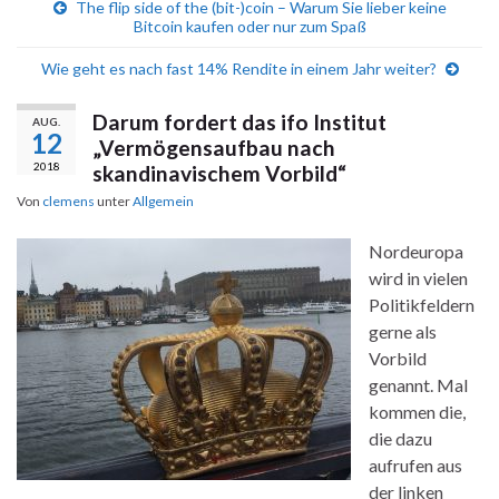
The flip side of the (bit-)coin – Warum Sie lieber keine
Bitcoin kaufen oder nur zum Spaß
Wie geht es nach fast 14% Rendite in einem Jahr weiter?
Darum fordert das ifo Institut
AUG.
12
„Vermögensaufbau nach
2018
skandinavischem Vorbild“
Von
clemens
unter
Allgemein
Nordeuropa
wird in vielen
Politikfeldern
gerne als
Vorbild
genannt. Mal
kommen die,
die dazu
aufrufen aus
der linken